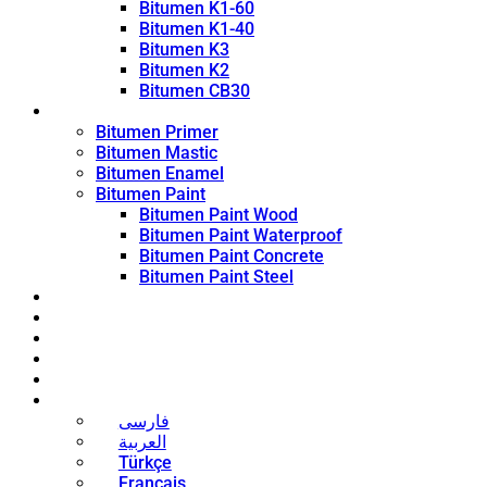
Bitumen K1-60
Bitumen K1-40
Bitumen K3
Bitumen K2
Bitumen CB30
Coating Products
Bitumen Primer
Bitumen Mastic
Bitumen Enamel
Bitumen Paint
Bitumen Paint Wood
Bitumen Paint Waterproof
Bitumen Paint Concrete
Bitumen Paint Steel
Blog
News
Contact
About
Bitumen Price
English
فارسی
العربية
Türkçe
Français