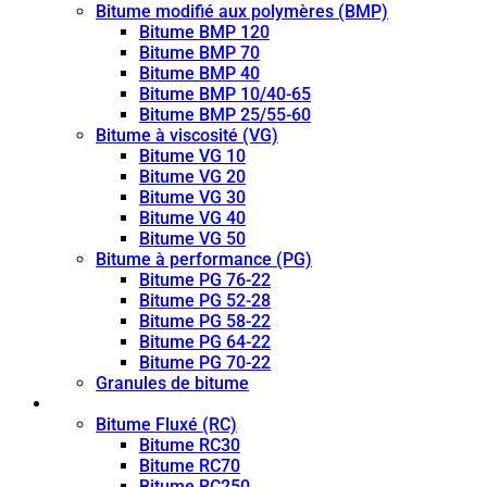
Bitume modifié aux polymères (BMP)
Bitume BMP 120
Bitume BMP 70
Bitume BMP 40
Bitume BMP 10/40-65
Bitume BMP 25/55-60
Bitume à viscosité (VG)
Bitume VG 10
Bitume VG 20
Bitume VG 30
Bitume VG 40
Bitume VG 50
Bitume à performance (PG)
Bitume PG 76-22
Bitume PG 52-28
Bitume PG 58-22
Bitume PG 64-22
Bitume PG 70-22
Granules de bitume
Bitume fluidifié (CUTBACK)
Bitume Fluxé (RC)
Bitume RC30
Bitume RC70
Bitume RC250