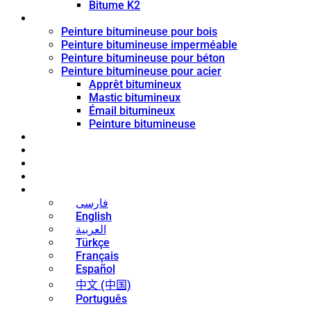
Bitume K2
Revêtement de bitume
Peinture bitumineuse pour bois
Peinture bitumineuse imperméable
Peinture bitumineuse pour béton
Peinture bitumineuse pour acier
Apprêt bitumineux
Mastic bitumineux
Émail bitumineux
Peinture bitumineuse
Blog
Nouvelles
Contact
À propos
Français
فارسی
English
العربية
Türkçe
Français
Español
中文 (中国)
Português