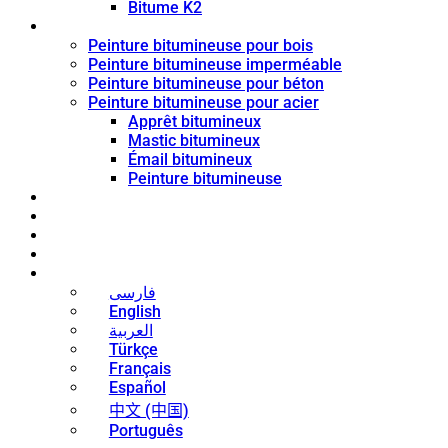
Bitume K2
Revêtement de bitume
Peinture bitumineuse pour bois
Peinture bitumineuse imperméable
Peinture bitumineuse pour béton
Peinture bitumineuse pour acier
Apprêt bitumineux
Mastic bitumineux
Émail bitumineux
Peinture bitumineuse
Blog
Nouvelles
Contact
À propos
Français
فارسی
English
العربية
Türkçe
Français
Español
中文 (中国)
Português