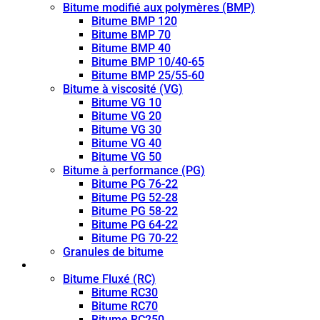
Bitume modifié aux polymères (BMP)
Bitume BMP 120
Bitume BMP 70
Bitume BMP 40
Bitume BMP 10/40-65
Bitume BMP 25/55-60
Bitume à viscosité (VG)
Bitume VG 10
Bitume VG 20
Bitume VG 30
Bitume VG 40
Bitume VG 50
Bitume à performance (PG)
Bitume PG 76-22
Bitume PG 52-28
Bitume PG 58-22
Bitume PG 64-22
Bitume PG 70-22
Granules de bitume
Bitume fluidifié (CUTBACK)
Bitume Fluxé (RC)
Bitume RC30
Bitume RC70
Bitume RC250