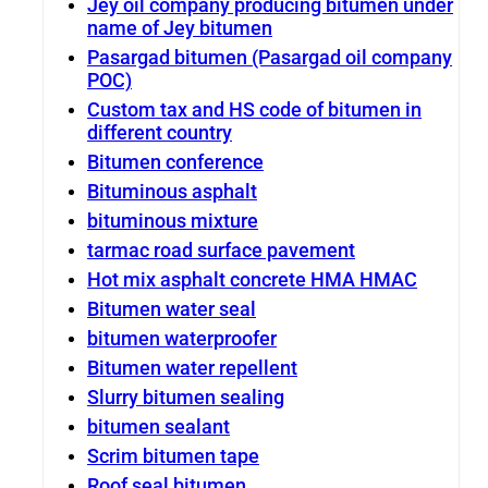
Jey oil company producing bitumen under
name of Jey bitumen
Pasargad bitumen (Pasargad oil company
POC)
Custom tax and HS code of bitumen in
different country
Bitumen conference
Bituminous asphalt
bituminous mixture
tarmac road surface pavement
Hot mix asphalt concrete HMA HMAC
Bitumen water seal
bitumen waterproofer
Bitumen water repellent
Slurry bitumen sealing
bitumen sealant
Scrim bitumen tape
Roof seal bitumen