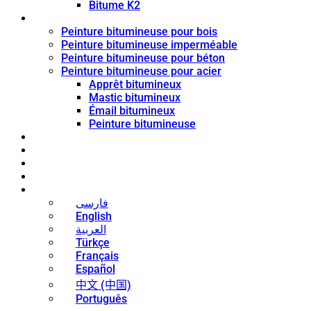
Bitume K2
Revêtement de bitume
Peinture bitumineuse pour bois
Peinture bitumineuse imperméable
Peinture bitumineuse pour béton
Peinture bitumineuse pour acier
Apprêt bitumineux
Mastic bitumineux
Émail bitumineux
Peinture bitumineuse
Blog
Nouvelles
Contact
À propos
Français
فارسی
English
العربية
Türkçe
Français
Español
中文 (中国)
Português