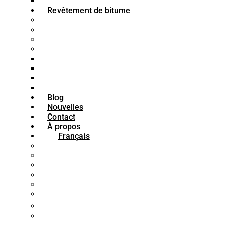
Bitume K2
Revêtement de bitume
Peinture bitumineuse pour bois
Peinture bitumineuse imperméable
Peinture bitumineuse pour béton
Peinture bitumineuse pour acier
Apprêt bitumineux
Mastic bitumineux
Émail bitumineux
Peinture bitumineuse
Blog
Nouvelles
Contact
À propos
Français
فارسی
English
العربية
Türkçe
Français
Español
中文 (中国)
Português