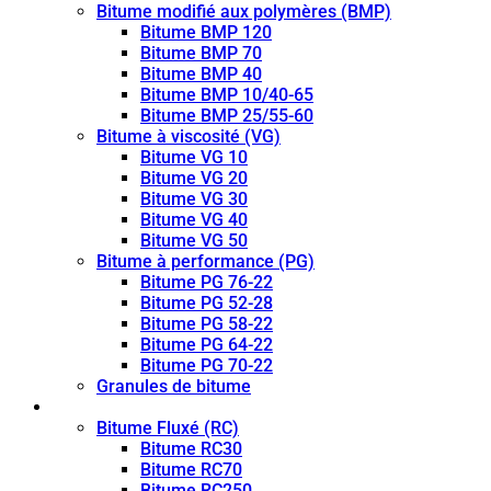
Bitume modifié aux polymères (BMP)
Bitume BMP 120
Bitume BMP 70
Bitume BMP 40
Bitume BMP 10/40-65
Bitume BMP 25/55-60
Bitume à viscosité (VG)
Bitume VG 10
Bitume VG 20
Bitume VG 30
Bitume VG 40
Bitume VG 50
Bitume à performance (PG)
Bitume PG 76-22
Bitume PG 52-28
Bitume PG 58-22
Bitume PG 64-22
Bitume PG 70-22
Granules de bitume
Bitume fluidifié (CUTBACK)
Bitume Fluxé (RC)
Bitume RC30
Bitume RC70
Bitume RC250