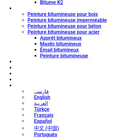
Bitume K2
Revêtement de bitume
Peinture bitumineuse pour bois
Peinture bitumineuse imperméable
Peinture bitumineuse pour béton
Peinture bitumineuse pour acier
Apprêt bitumineux
Mastic bitumineux
Émail bitumineux
Peinture bitumineuse
Blog
Nouvelles
Contact
À propos
Français
فارسی
English
العربية
Türkçe
Français
Español
中文 (中国)
Português