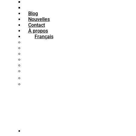
Émail bitumineux
Peinture bitumineuse
Blog
Nouvelles
Contact
À propos
Français
فارسی
English
العربية
Türkçe
Français
Español
中文 (中国)
Português