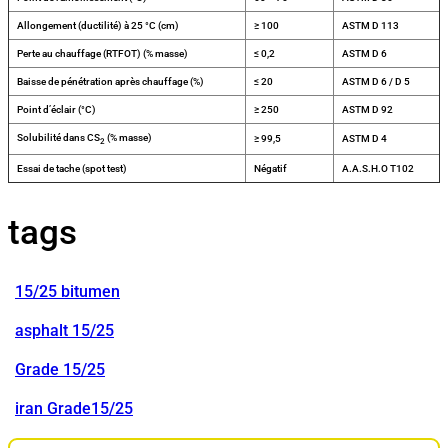
Allongement (ductilité) à 25 °C (cm)
≥ 100
ASTM D 113
Perte au chauffage (RTFOT) (% masse)
≤ 0,2
ASTM D 6
Baisse de pénétration après chauffage (%)
≤ 20
ASTM D 6 / D 5
Point d’éclair (°C)
≥ 250
ASTM D 92
Solubilité dans CS
(% masse)
≥ 99,5
ASTM D 4
2
Essai de tache (spot test)
Négatif
A.A.S.H.O T102
tags
15/25 bitumen
asphalt 15/25
Grade 15/25
iran Grade15/25