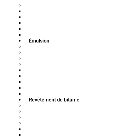
Bitume SC
Bitume SC30
Bitume SC-70
Bitume SC-250
Bitume SC-800
Bitume SC-3000
Émulsion
Bitume SS1
Bitume CSS
Bitume CMS
Bitume CRS
Bitume K1-70
Bitume K1-60
Bitume K1-40
Bitume K3
Bitume K2
Revêtement de bitume
Peinture bitumineuse pour bois
Peinture bitumineuse imperméable
Peinture bitumineuse pour béton
Peinture bitumineuse pour acier
Apprêt bitumineux
Mastic bitumineux