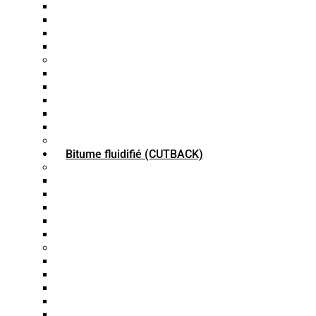
Bitume VG 20
Bitume VG 30
Bitume VG 40
Bitume VG 50
Bitume à performance (PG)
Bitume PG 76-22
Bitume PG 52-28
Bitume PG 58-22
Bitume PG 64-22
Bitume PG 70-22
Granules de bitume
Bitume fluidifié (CUTBACK)
Bitume Fluxé (RC)
Bitume RC30
Bitume RC70
Bitume RC250
Bitume RC800
Bitume RC3000
Bitume MC
Bitume MC30
Bitume MC70
Bitume MC250
Bitume MC800
Bitume MC3000