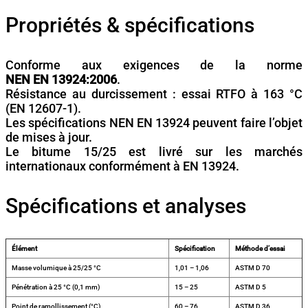
Propriétés & spécifications
Conforme aux exigences de la norme
NEN EN 13924:2006
.
Résistance au durcissement : essai RTFO à 163 °C
(EN 12607-1).
Les spécifications NEN EN 13924 peuvent faire l’objet
de mises à jour.
Le bitume 15/25 est livré sur les marchés
internationaux conformément à EN 13924.
Spécifications et analyses
Élément
Spécification
Méthode d’essai
Masse volumique à 25/25 °C
1,01 – 1,06
ASTM D 70
Pénétration à 25 °C (0,1 mm)
15 – 25
ASTM D 5
Point de ramollissement (°C)
60 – 76
ASTM D 36