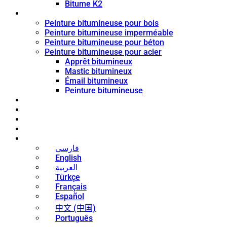
Bitume K2
Revêtement de bitume
Peinture bitumineuse pour bois
Peinture bitumineuse imperméable
Peinture bitumineuse pour béton
Peinture bitumineuse pour acier
Apprêt bitumineux
Mastic bitumineux
Émail bitumineux
Peinture bitumineuse
Blog
Nouvelles
Contact
À propos
Français
فارسی
English
العربية
Türkçe
Français
Español
中文 (中国)
Português