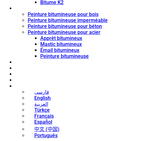
Bitume K2
Revêtement de bitume
Peinture bitumineuse pour bois
Peinture bitumineuse imperméable
Peinture bitumineuse pour béton
Peinture bitumineuse pour acier
Apprêt bitumineux
Mastic bitumineux
Émail bitumineux
Peinture bitumineuse
Blog
Nouvelles
Contact
À propos
Français
فارسی
English
العربية
Türkçe
Français
Español
中文 (中国)
Português