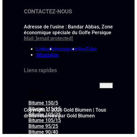
CONTACTEZ-NOUS
Adresse de l’usine : Bandar Abbas, Zone
économique spéciale du Golfe Persique
Mail:
[email protected]
LinkedIn
Instagram
YouTube
WhatsApp
Liens rapides
Maison
bitume oxydé
Bitume 150/5
Bitume 115/15
Copyright © 2026 Gold Biumen | Tous
Bitume 105/35
droits réservés par Gold Biumen
Bitume 105/15
Bitume 95/25
Bitume 90/40