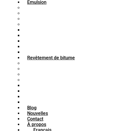
Émulsion
Bitume SS1
Bitume CSS
Bitume CMS
Bitume CRS
Bitume K1-70
Bitume K1-60
Bitume K1-40
Bitume K3
Bitume K2
Revêtement de bitume
Peinture bitumineuse pour bois
Peinture bitumineuse imperméable
Peinture bitumineuse pour béton
Peinture bitumineuse pour acier
Apprêt bitumineux
Mastic bitumineux
Émail bitumineux
Peinture bitumineuse
Blog
Nouvelles
Contact
À propos
Français