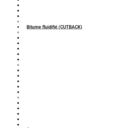
Bitume PG 58-22
Bitume PG 64-22
Bitume PG 70-22
Granules de bitume
Bitume fluidifié (CUTBACK)
Bitume Fluxé (RC)
Bitume RC30
Bitume RC70
Bitume RC250
Bitume RC800
Bitume RC3000
Bitume MC
Bitume MC30
Bitume MC70
Bitume MC250
Bitume MC800
Bitume MC3000
Bitume SC
Bitume SC30
Bitume SC-70
Bitume SC-250
Bitume SC-800
Bitume SC-3000