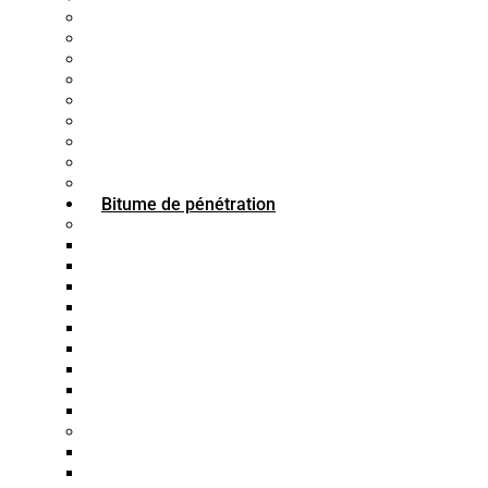
Bitume 85/40
Bitume 85/35
Bitume 85/25
Bitume 75/35
Bitume 75/25
Bitume n°40
Bitume n°30
Bitume n°10
Mastic d’étanchéité en asphalte
Bitume de pénétration
Norme ASTM
Bitume 10/20
Bitume 30/40
Bitume 40/50
Bitume 60/70
Bitume 80/100
Bitume 85/100
Bitume 100/120
Bitume 120/150
Bitume 200/300
Norme ASTM
Bitume 15/25
Bitume 20/30