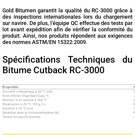
Gold Bitumen garantit la qualité du RC-3000 grâce à
des inspections internationales lors du chargement
sur navire. De plus, l’équipe QC effectue des tests par
lot avant expédition afin de vérifier la conformité du
produit. Ainsi, nos produits répondent aux exigences
des normes ASTM/EN 15322:2009.
Spécifications Techniques du
Bitume Cutback RC-3000
Propriétés
Viscosité cinématique à 60 °C (cSt)
Point d’éclair (Tag Open-Cup), °C
–
Distillat, % en volume à 360 °C
Pénétration à 25 °C, 100 g, 5 s
Ductilité à 25 °C (cm)
Solubilité dans le trichloroéthylène (%)
Teneur en eau (% volume)
–