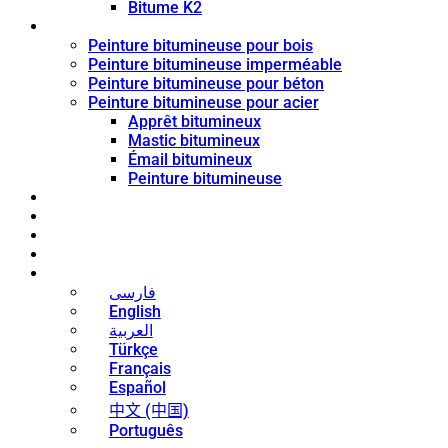
Bitume K2
Revêtement de bitume
Peinture bitumineuse pour bois
Peinture bitumineuse imperméable
Peinture bitumineuse pour béton
Peinture bitumineuse pour acier
Apprêt bitumineux
Mastic bitumineux
Émail bitumineux
Peinture bitumineuse
Blog
Nouvelles
Contact
À propos
Français
فارسی
English
العربية
Türkçe
Français
Español
中文 (中国)
Português