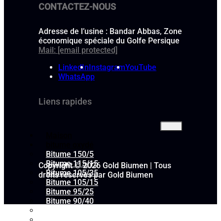
CONTACTEZ-NOUS
Adresse de l’usine : Bandar Abbas, Zone
économique spéciale du Golfe Persique
Mail:
[email protected]
LinkedIn
Instagram
YouTube
WhatsApp
Liens rapides
Maison
bitume oxydé
Bitume 150/5
Bitume 115/15
Copyright © 2026 Gold Biumen | Tous
Bitume 105/35
droits réservés par Gold Biumen
Bitume 105/15
Bitume 95/25
Bitume 90/40
Bitume 90/15
Bitume 90/10