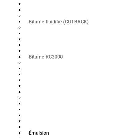
Bitume PG 64-22
Bitume PG 70-22
Granules de bitume
Bitume fluidifié (CUTBACK)
Bitume Fluxé (RC)
Bitume RC30
Bitume RC70
Bitume RC250
Bitume RC800
Bitume RC3000
Bitume MC
Bitume MC30
Bitume MC70
Bitume MC250
Bitume MC800
Bitume MC3000
Bitume SC
Bitume SC30
Bitume SC-70
Bitume SC-250
Bitume SC-800
Bitume SC-3000
Émulsion