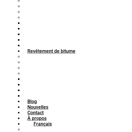
Bitume SS1
Bitume CSS
Bitume CMS
Bitume CRS
Bitume K1-70
Bitume K1-60
Bitume K1-40
Bitume K3
Bitume K2
Revêtement de bitume
Peinture bitumineuse pour bois
Peinture bitumineuse imperméable
Peinture bitumineuse pour béton
Peinture bitumineuse pour acier
Apprêt bitumineux
Mastic bitumineux
Émail bitumineux
Peinture bitumineuse
Blog
Nouvelles
Contact
À propos
Français
فارسی