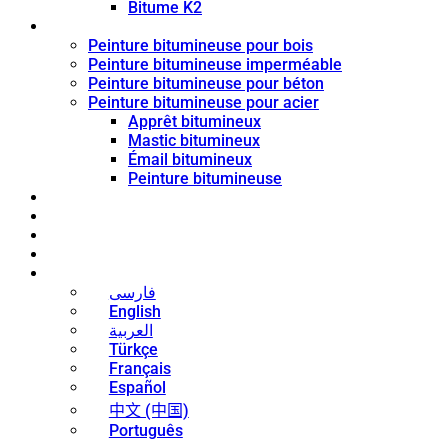
Bitume K2
Revêtement de bitume
Peinture bitumineuse pour bois
Peinture bitumineuse imperméable
Peinture bitumineuse pour béton
Peinture bitumineuse pour acier
Apprêt bitumineux
Mastic bitumineux
Émail bitumineux
Peinture bitumineuse
Blog
Nouvelles
Contact
À propos
Français
فارسی
English
العربية
Türkçe
Français
Español
中文 (中国)
Português