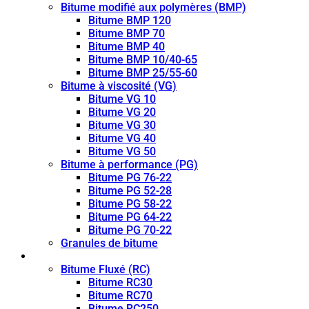
Bitume modifié aux polymères (BMP)
Bitume BMP 120
Bitume BMP 70
Bitume BMP 40
Bitume BMP 10/40-65
Bitume BMP 25/55-60
Bitume à viscosité (VG)
Bitume VG 10
Bitume VG 20
Bitume VG 30
Bitume VG 40
Bitume VG 50
Bitume à performance (PG)
Bitume PG 76-22
Bitume PG 52-28
Bitume PG 58-22
Bitume PG 64-22
Bitume PG 70-22
Granules de bitume
Bitume fluidifié (CUTBACK)
Bitume Fluxé (RC)
Bitume RC30
Bitume RC70
Bitume RC250