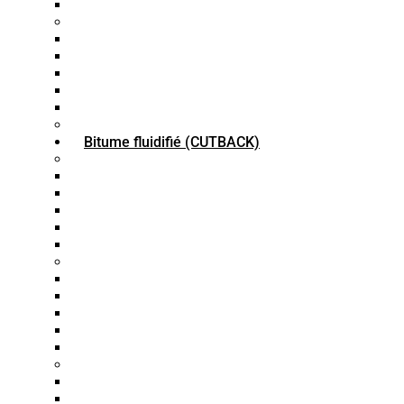
Bitume VG 50
Bitume à performance (PG)
Bitume PG 76-22
Bitume PG 52-28
Bitume PG 58-22
Bitume PG 64-22
Bitume PG 70-22
Granules de bitume
Bitume fluidifié (CUTBACK)
Bitume Fluxé (RC)
Bitume RC30
Bitume RC70
Bitume RC250
Bitume RC800
Bitume RC3000
Bitume MC
Bitume MC30
Bitume MC70
Bitume MC250
Bitume MC800
Bitume MC3000
Bitume SC
Bitume SC30
Bitume SC-70