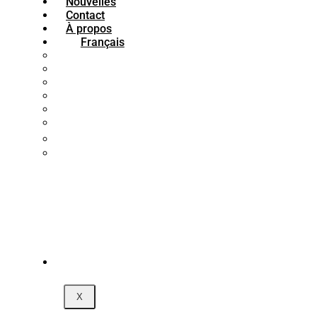
Nouvelles
Contact
À propos
Français
فارسی
English
العربية
Türkçe
Français
Español
中文 (中国)
Português
X