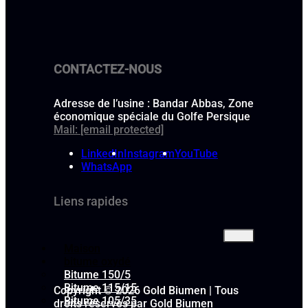
CONTACTEZ-NOUS
Adresse de l’usine : Bandar Abbas, Zone
économique spéciale du Golfe Persique
Mail:
[email protected]
LinkedIn
Instagram
YouTube
WhatsApp
Liens rapides
Maison
bitume oxydé
Bitume 150/5
Bitume 115/15
Copyright © 2026 Gold Biumen | Tous
Bitume 105/35
droits réservés par Gold Biumen