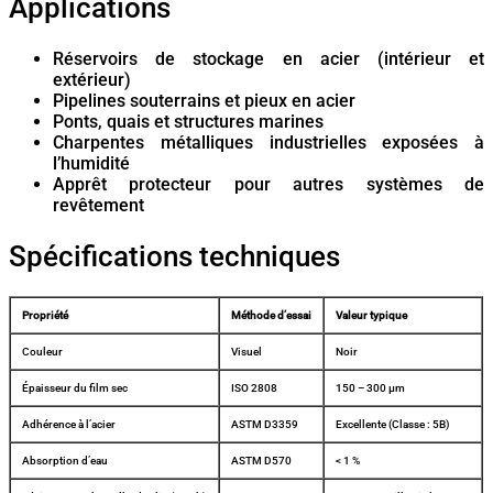
Applications
Réservoirs de stockage en acier (intérieur et
extérieur)
Pipelines souterrains et pieux en acier
Ponts, quais et structures marines
Charpentes métalliques industrielles exposées à
l’humidité
Apprêt protecteur pour autres systèmes de
revêtement
Spécifications techniques
Propriété
Méthode d’essai
Valeur typique
Couleur
Visuel
Noir
Épaisseur du film sec
ISO 2808
150 – 300 µm
Adhérence à l’acier
ASTM D3359
Excellente (Classe : 5B)
Absorption d’eau
ASTM D570
< 1 %