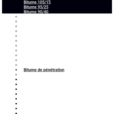
Bitume 105/15
Bitume 95/25
Bitume 90/40
Bitume 90/15
Bitume 90/10
Bitume 85/40
Bitume 85/35
Bitume 85/25
Bitume 75/35
Bitume 75/25
Bitume n°40
Bitume n°30
Bitume n°10
Mastic d’étanchéité en asphalte
Bitume de pénétration
Norme ASTM
Bitume 10/20
Bitume 30/40
Bitume 40/50
Bitume 60/70
Bitume 80/100
Bitume 85/100
Bitume 100/120
Bitume 120/150