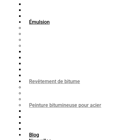
Bitume SC-250
Bitume SC-800
Bitume SC-3000
Émulsion
Bitume SS1
Bitume CSS
Bitume CMS
Bitume CRS
Bitume K1-70
Bitume K1-60
Bitume K1-40
Bitume K3
Bitume K2
Revêtement de bitume
Peinture bitumineuse pour bois
Peinture bitumineuse imperméable
Peinture bitumineuse pour béton
Peinture bitumineuse pour acier
Apprêt bitumineux
Mastic bitumineux
Émail bitumineux
Peinture bitumineuse
Blog