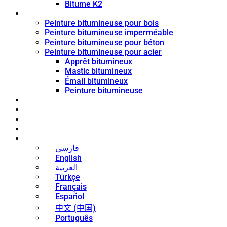
Bitume K2
Revêtement de bitume
Peinture bitumineuse pour bois
Peinture bitumineuse imperméable
Peinture bitumineuse pour béton
Peinture bitumineuse pour acier
Apprêt bitumineux
Mastic bitumineux
Émail bitumineux
Peinture bitumineuse
Blog
Nouvelles
Contact
À propos
Français
فارسی
English
العربية
Türkçe
Français
Español
中文 (中国)
Português