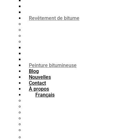
Bitume K1-40
Bitume K3
Bitume K2
Revêtement de bitume
Peinture bitumineuse pour bois
Peinture bitumineuse imperméable
Peinture bitumineuse pour béton
Peinture bitumineuse pour acier
Apprêt bitumineux
Mastic bitumineux
Émail bitumineux
Peinture bitumineuse
Blog
Nouvelles
Contact
À propos
Français
فارسی
English
العربية
Türkçe
Français
Español
中文 (中国)