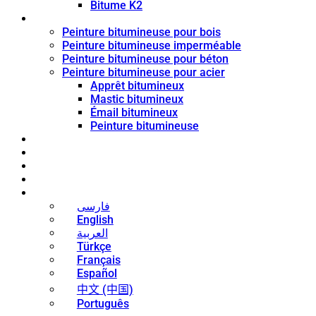
Bitume K2
Revêtement de bitume
Peinture bitumineuse pour bois
Peinture bitumineuse imperméable
Peinture bitumineuse pour béton
Peinture bitumineuse pour acier
Apprêt bitumineux
Mastic bitumineux
Émail bitumineux
Peinture bitumineuse
Blog
Nouvelles
Contact
À propos
Français
فارسی
English
العربية
Türkçe
Français
Español
中文 (中国)
Português