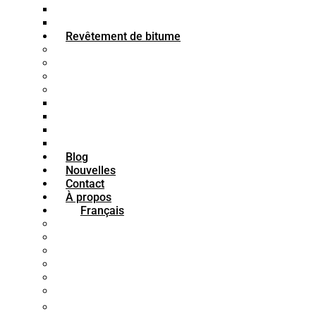
Bitume K3
Bitume K2
Revêtement de bitume
Peinture bitumineuse pour bois
Peinture bitumineuse imperméable
Peinture bitumineuse pour béton
Peinture bitumineuse pour acier
Apprêt bitumineux
Mastic bitumineux
Émail bitumineux
Peinture bitumineuse
Blog
Nouvelles
Contact
À propos
Français
فارسی
English
العربية
Türkçe
Français
Español
中文 (中国)