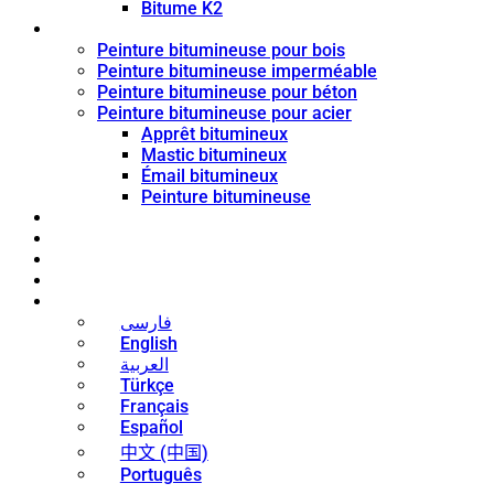
Bitume K2
Revêtement de bitume
Peinture bitumineuse pour bois
Peinture bitumineuse imperméable
Peinture bitumineuse pour béton
Peinture bitumineuse pour acier
Apprêt bitumineux
Mastic bitumineux
Émail bitumineux
Peinture bitumineuse
Blog
Nouvelles
Contact
À propos
Français
فارسی
English
العربية
Türkçe
Français
Español
中文 (中国)
Português