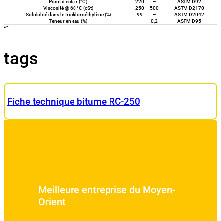
Point d’éclair (°C)
220
–
ASTM D92
Viscosité @ 60 °C (cSt)
250
500
ASTM D2170
Solubilité dans le trichloroéthylène (%)
99
–
ASTM D2042
Teneur en eau (%)
–
0,2
ASTM D95
“`
tags
Fiche technique bitume RC-250
Meilleure entreprise du Moyen-
Orient