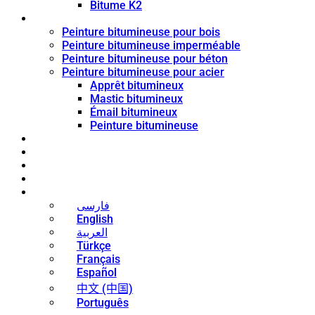
Bitume K2
Revêtement de bitume
Peinture bitumineuse pour bois
Peinture bitumineuse imperméable
Peinture bitumineuse pour béton
Peinture bitumineuse pour acier
Apprêt bitumineux
Mastic bitumineux
Émail bitumineux
Peinture bitumineuse
Blog
Nouvelles
Contact
À propos
Français
فارسی
English
العربية
Türkçe
Français
Español
中文 (中国)
Português