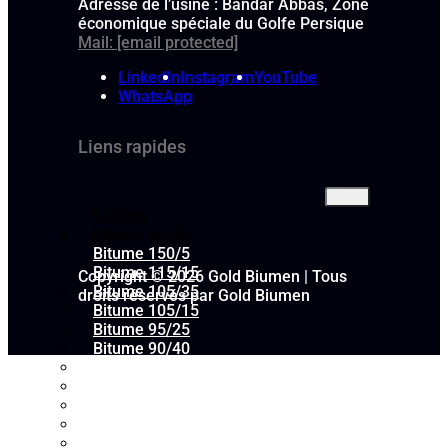
Adresse de l’usine : Bandar Abbas, Zone
économique spéciale du Golfe Persique
Mail:
[email protected]
LinkedIn
Instagram
YouTube
WhatsApp
Liens rapides
Maison
bitume oxydé
Bitume 150/5
Bitume 115/15
Copyright © 2026 Gold Biumen | Tous
Bitume 105/35
droits réservés par Gold Biumen
Bitume 105/15
Bitume 95/25
Bitume 90/40
Bitume 90/15
Bitume 90/10
Bitume 85/40
Bitume 85/35
Bitume 85/25