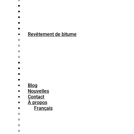
Bitume CRS
Bitume K1-70
Bitume K1-60
Bitume K1-40
Bitume K3
Bitume K2
Revêtement de bitume
Peinture bitumineuse pour bois
Peinture bitumineuse imperméable
Peinture bitumineuse pour béton
Peinture bitumineuse pour acier
Apprêt bitumineux
Mastic bitumineux
Émail bitumineux
Peinture bitumineuse
Blog
Nouvelles
Contact
À propos
Français
فارسی
English
العربية
Türkçe