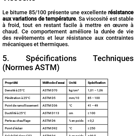
Le bitume 85/100 présente une excellente
résistance
aux variations de température
. Sa viscosité est stable
à froid, tout en restant facile à mettre en œuvre à
chaud. Ce comportement améliore la durée de vie
des revêtements et leur résistance aux contraintes
mécaniques et thermiques.
5. Spécifications Techniques
(Normes ASTM)
Propriété
Méthode d’essai
Unité
Spécification
Densité à 25°C
ASTM D70
kg/cm³
1,01 – 1,06
Pénétration à 25°C
ASTM D5
mm/10
85 – 100
Point de ramollissement
ASTM D36
°C
41 – 49
Ductilité à 25°C
ASTM D113
cm
≥ 100
Perte au chauffage
ASTM D6
% en poids
≤ 0,2
Point d’éclair
ASTM D92
°C
≥ 250
Solubilité dans CS2
ASTM D4
% en poids
≥ 99,5