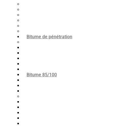
Bitume 75/35
Bitume 75/25
Bitume n°40
Bitume n°30
Bitume n°10
Mastic d’étanchéité en asphalte
Bitume de pénétration
Norme ASTM
Bitume 10/20
Bitume 30/40
Bitume 40/50
Bitume 60/70
Bitume 80/100
Bitume 85/100
Bitume 100/120
Bitume 120/150
Bitume 200/300
Norme ASTM
Bitume 15/25
Bitume 20/30
Bitume 30/45
Bitume 35/50
Bitume 40/60