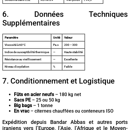
6. Données Techniques
Supplémentaires
Paramètre
Unité
Valeur
Viscosité à 60°C
Pa.s
200 – 300
Indice de susceptibilité thermique
—
Haute stabilité
Résistance au vieillissement
—
Excellente
Niveau d’oxydation
%
Faible
7. Conditionnement et Logistique
Fûts en acier neufs
– 180 kg net
Sacs PE
– 25 ou 50 kg
Big bags
– 1 tonne
En vrac
– citernes chauffées ou conteneurs ISO
Expédition depuis Bandar Abbas et autres ports
iraniens vers l’Europe, l’Asie, l’Afrique et le Moyen-