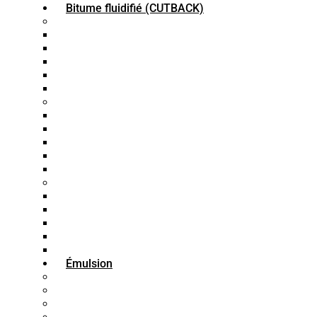
Bitume fluidifié (CUTBACK)
Bitume Fluxé (RC)
Bitume RC30
Bitume RC70
Bitume RC250
Bitume RC800
Bitume RC3000
Bitume MC
Bitume MC30
Bitume MC70
Bitume MC250
Bitume MC800
Bitume MC3000
Bitume SC
Bitume SC30
Bitume SC-70
Bitume SC-250
Bitume SC-800
Bitume SC-3000
Émulsion
Bitume SS1
Bitume CSS
Bitume CMS