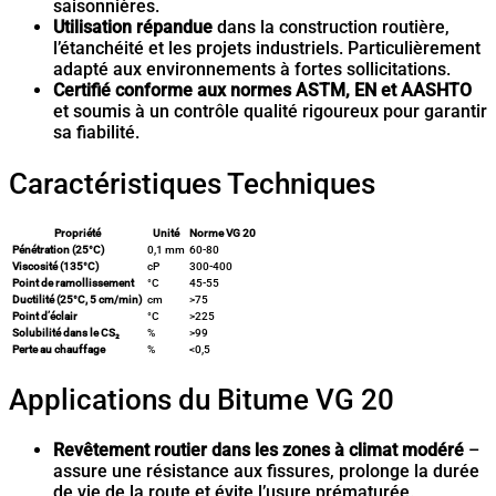
saisonnières.
Utilisation répandue
dans la construction routière,
l’étanchéité et les projets industriels. Particulièrement
adapté aux environnements à fortes sollicitations.
Certifié conforme aux normes ASTM, EN et AASHTO
et soumis à un contrôle qualité rigoureux pour garantir
sa fiabilité.
Caractéristiques Techniques
Propriété
Unité
Norme VG 20
Pénétration (25°C)
0,1 mm
60-80
Viscosité (135°C)
cP
300-400
Point de ramollissement
°C
45-55
Ductilité (25°C, 5 cm/min)
cm
>75
Point d’éclair
°C
>225
Solubilité dans le CS₂
%
>99
Perte au chauffage
%
<0,5
Applications du Bitume VG 20
Revêtement routier dans les zones à climat modéré
–
assure une résistance aux fissures, prolonge la durée
de vie de la route et évite l’usure prématurée.