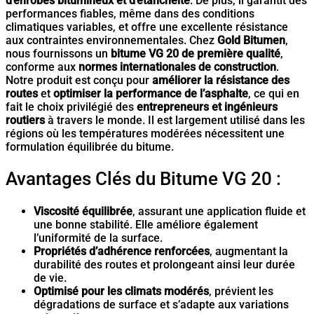
d’enrobés bitumineux et d’étanchéité
. De plus, il garantit des
performances fiables, même dans des conditions
climatiques variables, et offre une excellente résistance
aux contraintes environnementales. Chez
Gold Bitumen
,
nous fournissons un
bitume VG 20 de première qualité
,
conforme aux
normes internationales de construction
.
Notre produit est conçu pour
améliorer la résistance des
routes
et
optimiser la performance de l’asphalte
, ce qui en
fait le choix privilégié des
entrepreneurs et ingénieurs
routiers
à travers le monde. Il est largement utilisé dans les
régions où les températures modérées nécessitent une
formulation équilibrée du bitume.
Avantages Clés du Bitume VG 20 :
Viscosité équilibrée
, assurant une application fluide et
une bonne stabilité. Elle améliore également
l’uniformité de la surface.
Propriétés d’adhérence renforcées
, augmentant la
durabilité des routes et prolongeant ainsi leur durée
de vie.
Optimisé pour les climats modérés
, prévient les
dégradations de surface et s’adapte aux variations