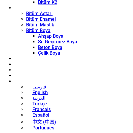
Bitüm K2
Kaplama Ürünleri
Bitüm Astarı
Bitüm Enamel
Bitüm Mastik
Bitüm Boya
Ahşap Boya
Su Geçirmez Boya
Beton Boya
Çelik Boya
Blog
Haberler
İletişim
Hakkında
Türkçe
فارسی
English
العربية
Türkçe
Français
Español
中文 (中国)
Português