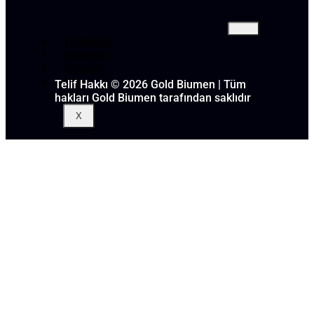
Hakkında
Haberler
İletişim
Blog
Telif Hakkı © 2026 Gold Biumen | Tüm
hakları Gold Biumen tarafından saklıdır
X