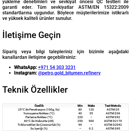
yükleme denetimleri ve sevkiyat öncesi QC testleri ile
garanti eder. Tüm sevkiyatlar ASTM/EN 15322:2009
standartlarına uygundur. Böylece müşterilerimize istikrarlı
ve yüksek kaliteli ürünler sunulur.
İletişime Geçin
Sipariş veya bilgi talepleriniz için bizimle aşağıdaki
kanallardan iletişime geçebilirsiniz:
WhatsApp:
+971 54 303 3231
Instagram:
@petro.gold_bitumen.refinery
Teknik Özellikler
Özellik
Min
Maks
Test Metodu
25°C’de Penetrasyon (100g, 5s)
80
120
ASTM D5
Yumuşama Noktası (°C)
40
55
ASTM D36
Parlama Noktası (°C)
220
–
ASTM D92
60°C’de Viskozite (cSt)
250
500
ASTM D2170
Trikloroetilen’de Çözünürlük (%)
99
–
ASTM D2042
Su İçeriği (%)
–
0.2
ASTM D95