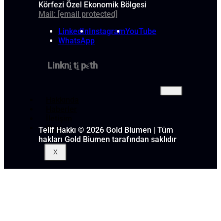
Körfezi Özel Ekonomik Bölgesi
Mail:
[email protected]
LinkedIn
Instagram
YouTube
WhatsApp
Linkni̱ ti̱ pɛ̈th
Hakkında
Haberler
İletişim
Blog
Telif Hakkı © 2026 Gold Biumen | Tüm
hakları Gold Biumen tarafından saklıdır
X