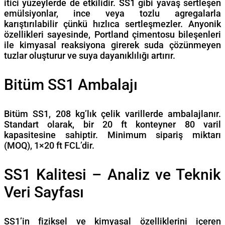
itici yüzeylerde de etkilidir. SS1 gibi yavaş sertleşen
emülsiyonlar, ince veya tozlu agregalarla
karıştırılabilir çünkü hızlıca sertleşmezler. Anyonik
özellikleri sayesinde, Portland çimentosu bileşenleri
ile kimyasal reaksiyona girerek suda çözünmeyen
tuzlar oluşturur ve suya dayanıklılığı artırır.
Bitüm SS1 Ambalajı
Bitüm SS1, 208 kg’lık çelik varillerde ambalajlanır.
Standart olarak, bir 20 ft konteyner 80 varil
kapasitesine sahiptir. Minimum sipariş miktarı
(MOQ), 1×20 ft FCL’dir.
SS1 Kalitesi – Analiz ve Teknik
Veri Sayfası
SS1’in fiziksel ve kimyasal özelliklerini içeren