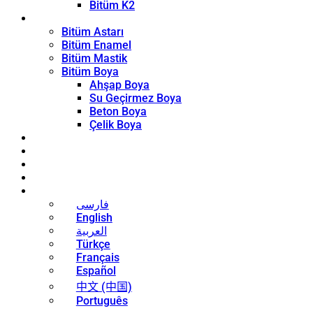
Bitüm K2
Kaplama Ürünleri
Bitüm Astarı
Bitüm Enamel
Bitüm Mastik
Bitüm Boya
Ahşap Boya
Su Geçirmez Boya
Beton Boya
Çelik Boya
Blog
Haberler
İletişim
Hakkında
Türkçe
فارسی
English
العربية
Türkçe
Français
Español
中文 (中国)
Português