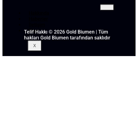
Hakkında
Haberler
İletişim
Blog
Telif Hakkı © 2026 Gold Biumen | Tüm
hakları Gold Biumen tarafından saklıdır
X