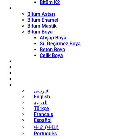
Bitüm K2
Kaplama Ürünleri
Bitüm Astarı
Bitüm Enamel
Bitüm Mastik
Bitüm Boya
Ahşap Boya
Su Geçirmez Boya
Beton Boya
Çelik Boya
Blog
Haberler
İletişim
Hakkında
Türkçe
فارسی
English
العربية
Türkçe
Français
Español
中文 (中国)
Português