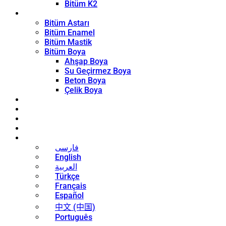
Bitüm K2
Kaplama Ürünleri
Bitüm Astarı
Bitüm Enamel
Bitüm Mastik
Bitüm Boya
Ahşap Boya
Su Geçirmez Boya
Beton Boya
Çelik Boya
Blog
Haberler
İletişim
Hakkında
Türkçe
فارسی
English
العربية
Türkçe
Français
Español
中文 (中国)
Português