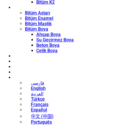
Bitüm K2
Kaplama Ürünleri
Bitüm Astarı
Bitüm Enamel
Bitüm Mastik
Bitüm Boya
Ahşap Boya
Su Geçirmez Boya
Beton Boya
Çelik Boya
Blog
Haberler
İletişim
Hakkında
Türkçe
فارسی
English
العربية
Türkçe
Français
Español
中文 (中国)
Português