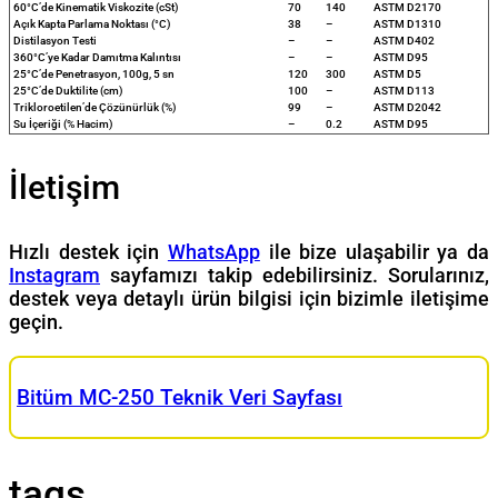
60°C’de Kinematik Viskozite (cSt)
70
140
ASTM D2170
Açık Kapta Parlama Noktası (°C)
38
–
ASTM D1310
Distilasyon Testi
–
–
ASTM D402
360°C’ye Kadar Damıtma Kalıntısı
–
–
ASTM D95
25°C’de Penetrasyon, 100g, 5 sn
120
300
ASTM D5
25°C’de Duktilite (cm)
100
–
ASTM D113
Trikloroetilen’de Çözünürlük (%)
99
–
ASTM D2042
Su İçeriği (% Hacim)
–
0.2
ASTM D95
İletişim
Hızlı destek için
WhatsApp
ile bize ulaşabilir ya da
Instagram
sayfamızı takip edebilirsiniz. Sorularınız,
destek veya detaylı ürün bilgisi için bizimle iletişime
geçin.
Bitüm MC-250 Teknik Veri Sayfası
tags