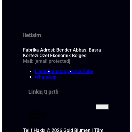
iletisim
Fabrika Adresi: Bender Abbas, Basra
Körfezi Özel Ekonomik Bölgesi
Mail:
[email protected]
LinkedIn
Instagram
YouTube
WhatsApp
Linkni̱ ti̱ pɛ̈th
Hakkında
Haberler
İletişim
Blog
Telif Hakkı © 2026 Gold Biumen | Tüm