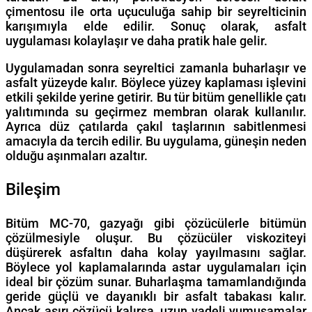
çimentosu ile orta uçuculuğa sahip bir seyrelticinin
karışımıyla elde edilir. Sonuç olarak, asfalt
uygulaması kolaylaşır ve daha pratik hale gelir.
Uygulamadan sonra seyreltici zamanla buharlaşır ve
asfalt yüzeyde kalır. Böylece yüzey kaplaması işlevini
etkili şekilde yerine getirir. Bu tür bitüm genellikle çatı
yalıtımında su geçirmez membran olarak kullanılır.
Ayrıca düz çatılarda çakıl taşlarının sabitlenmesi
amacıyla da tercih edilir. Bu uygulama, güneşin neden
olduğu aşınmaları azaltır.
Bileşim
Bitüm MC-70, gazyağı gibi çözücülerle bitümün
çözülmesiyle oluşur. Bu çözücüler viskoziteyi
düşürerek asfaltın daha kolay yayılmasını sağlar.
Böylece yol kaplamalarında astar uygulamaları için
ideal bir çözüm sunar. Buharlaşma tamamlandığında
geride güçlü ve dayanıklı bir asfalt tabakası kalır.
Ancak aşırı çözücü kalırsa, uzun vadeli yumuşamalar