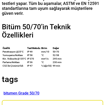
testleri yapar. Tüm bu aşamalar, ASTM ve EN 12591
standartlarına tam uyum sağlayarak müşterilere
güven verir.
Bitüm 50/70’in Teknik
Özellikleri
Özellik
Test Metodu
Birim
Değer
Penetrasyon @25°C
IP 49
mm/10
50-70
Yumuşama Noktası
IP 58
°C
52-58
Kin. Viskozite @135°C
IP 370
mm²/s
295 min
Parlama Noktası
IP 36
°C
230 min
CS2’de Çözünürlük
IP 47
% (ağırlık)
99 min
tags
bitumen Grade 50/70