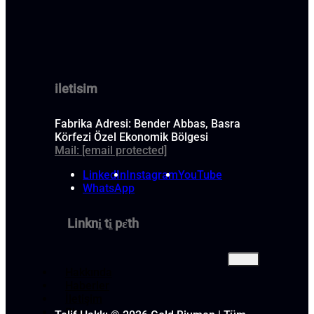
iletisim
Fabrika Adresi: Bender Abbas, Basra
Körfezi Özel Ekonomik Bölgesi
Mail:
[email protected]
LinkedIn
Instagram
YouTube
WhatsApp
Linkni̱ ti̱ pɛ̈th
Hakkında
Haberler
İletişim
Blog