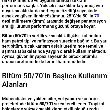
farklı iklimlerde ve uygulamalarda istikrarlı
performans sağlar. Yüksek sıcaklıklarda yumuşayıp
düşük sıcaklıklarda sertleşme özelliği sayesinde
esnek ve güvenilir bir çözümdür. 25°C’de 50 ila
70
desi-milimetre (dmm) arasında değişen penetrasyon
aralığı, ürünün performans gücünü ortaya koyar.
Bitüm 50/70
‘in sertlik ve sıcaklık ilişkisi, kullanılan
ham petrol tipi ve rafinasyon sürecine bağlıdır. Bu yarı
sert bitüm, sıcak karışım asfalt üretiminde temel ve
aşınma tabakalarında yaygın olarak kullanılmaktadır.
Ayrıca, güvenilir yapısı sayesinde birçok bitümlü
ürünün üretiminde de temel hammaddedir.
Bitüm 50/70’in Başlıca Kullanım
Alanları
Mühendisler ve yükleniciler, yol yapım ve onarım
projelerinde
bitüm 50/70
‘i sıkça tercih eder. Tropikal
bölgelerde yüksek sıcaklıkların etkili olduğu zorlu