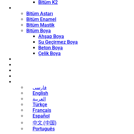
Bitüm K2
Kaplama Ürünleri
Bitüm Astarı
Bitüm Enamel
Bitüm Mastik
Bitüm Boya
Ahşap Boya
Su Geçirmez Boya
Beton Boya
Çelik Boya
Blog
Haberler
İletişim
Hakkında
Türkçe
فارسی
English
العربية
Türkçe
Français
Español
中文 (中国)
Português