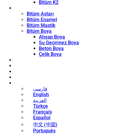
Bitüm K2
Kaplama Ürünleri
Bitüm Astarı
Bitüm Enamel
Bitüm Mastik
Bitüm Boya
Ahşap Boya
Su Geçirmez Boya
Beton Boya
Çelik Boya
Blog
Haberler
İletişim
Hakkında
Türkçe
فارسی
English
العربية
Türkçe
Français
Español
中文 (中国)
Português