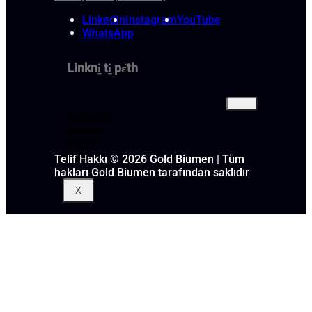
LinkedIn
Instagram
YouTube
WhatsApp
Linkni̱ ti̱ pɛ̈th
Hakkında
Haberler
İletişim
Blog
Telif Hakkı © 2026 Gold Biumen | Tüm
hakları Gold Biumen tarafından saklıdır
X