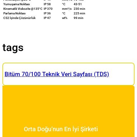
Yumuşama Noktası
IP 58
°C
43-51
Kinematik Viskozite @135°C
IP 370
mm²/s
230 min
Parlama Noktası
IP 36
°C
225 min
CS2 İçinde Çözünürlük
IP 47
wt%
99 min
tags
Bitüm 70/100 Teknik Veri Sayfası (TDS)
Orta Doğu’nun En İyi Şirketi