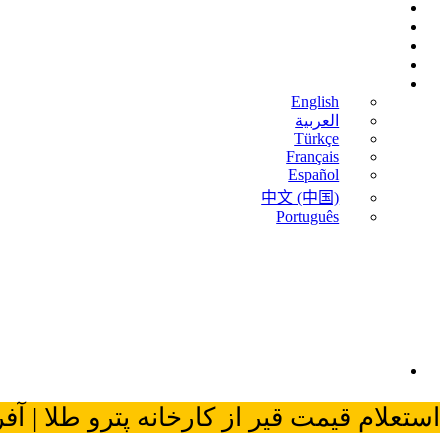
تماس با ما
بلاگ
اخبار
قیمت قیر
فارسی
English
العربية
Türkçe
Français
Español
中文 (中国)
Português
استعلام قیمت قیر از کارخانه پترو طلا | آفر وی