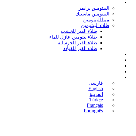
منتجات الطلاء
البيتومين برايمر
البيتومين ماستيك
مینا البيتومين
طلاء البيتومين
طلاء القير للخشب
طلاء بيتومين عازل للماء
طلاء القير للخرسانة
طلاء القير للفولاذ
المدونة
الأخبار
اتصل بنا
من نحن
العربية
فارسی
English
العربية
Türkçe
Français
Português