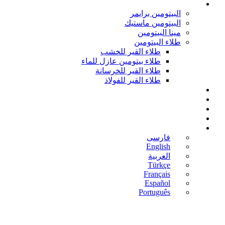
منتجات الطلاء
البيتومين برايمر
البيتومين ماستيك
مینا البيتومين
طلاء البيتومين
طلاء القير للخشب
طلاء بيتومين عازل للماء
طلاء القير للخرسانة
طلاء القير للفولاذ
المدونة
الأخبار
اتصل بنا
من نحن
العربية
فارسی
English
العربية
Türkçe
Français
Español
Português